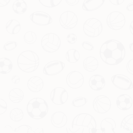
提交
关于开云体育
关于开云体育
本站公司专注于体育器材、运动服装的生产、分销与零
售，致力于为全球客户提供高质量的运动产品。本站的体
育赛事与比赛活动组织服务，涵盖了各类国际及本地赛