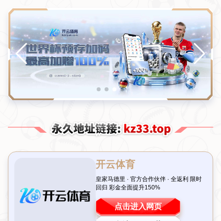
新闻资讯
新闻资讯y