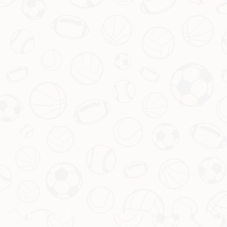
栏目导航
关于开云体育
服务优势
团队介绍
新闻资讯