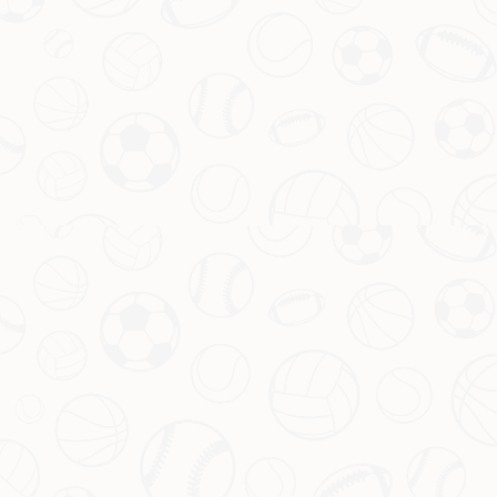
颜骏凌三连扑展现何种巅峰实力？
口无遮拦！细数T2 CEO 在 GTA6
2025秋季发售言论中重复强调的次
数
哈曼再谈批评索默：晋级欧冠决赛是
他对质疑的最好回应
布里斯托尔机场现雇前斯旺西教头卢
克·威廉姆斯