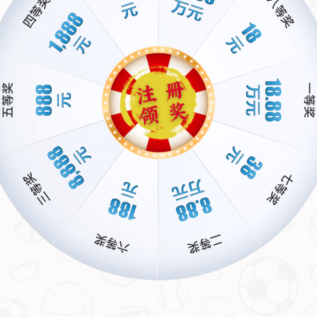
劳森为何可能被取代
利亚姆-劳森作为新西兰新秀，曾被寄予厚望。他在有限的出场机会
中表现可圈可点，尤其是在2023年代替受伤的里卡多参赛时，一度
让人眼前一亮。然而，与角田相比，劳森的整体表现似乎缺乏足够
的说服力，尤其是在关键时刻为团队争取积分的能力上稍显不足。
红牛作为一支以成绩为导向的车队，显然更倾向于选择能够在数据
和稳定性上提供更大支持的车手。因此，若
角田顶替劳森
的消息成
真，也并非毫无根据。
维斯塔潘五冠王的战略核心