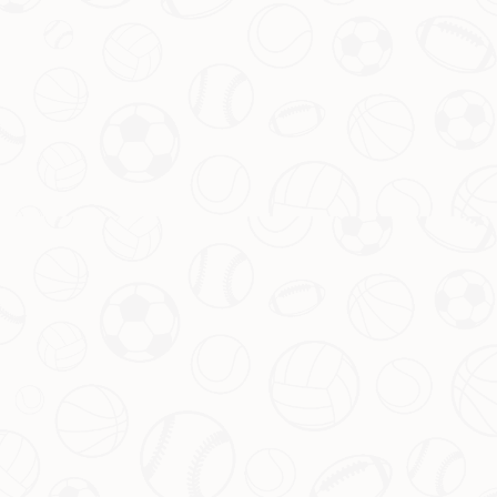
分，已开启下滑模式？
英媒：切尔西为缓解财政压力，拟出
售加拉格尔等3名自家青训球员
栏目导航
关于开云体育
服务优势