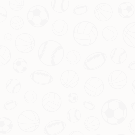
开云体育（Kaiyun Sports）作为皇马的官方赞助商，致力于为全球
体育迷提供高质量的赛事直播和...
友情链接
友情链接
栏目导航
网站首页
关于开云体育