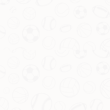
提交
关于开云体育