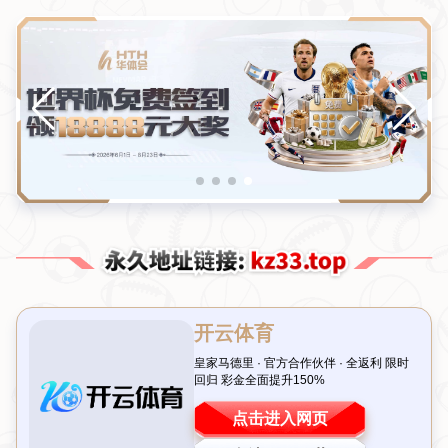
新闻资讯
新闻资讯y