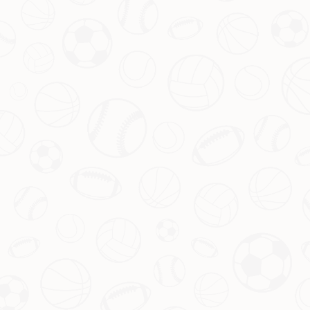
开云体育（Kaiyun Sports）作为皇马的官方赞助商，致力于为全球
体育迷提供高质量的赛事直播和...
友情链接