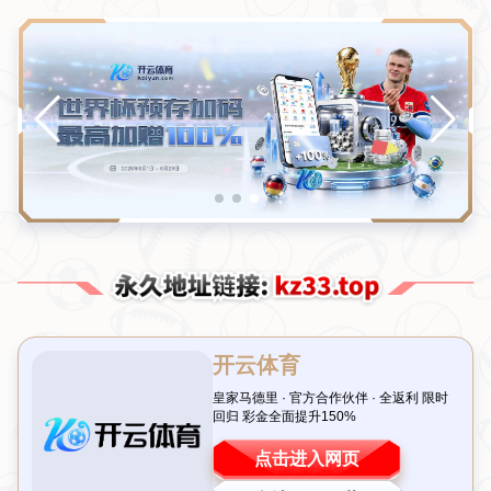
新闻资讯
新闻资讯y