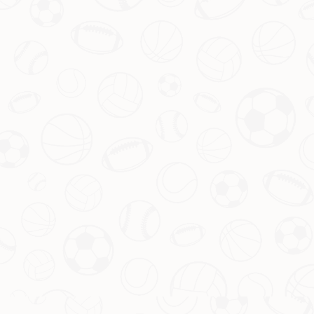
栏目导航
关于开云体育
服务优势
团队介绍
新闻资讯
联系我们