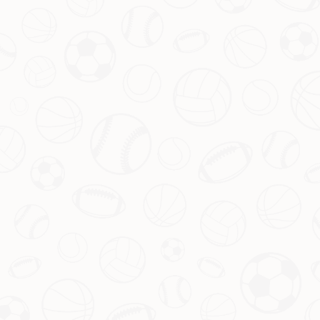
事，提供从策划、执行到后期分析的全方位支持。同时，
本站...
搜索
热门新闻